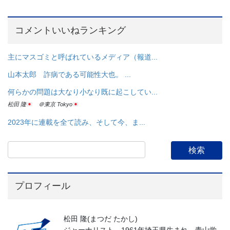
コメントいいねランキング
主にマスゴミと呼ばれているメディア（報道...
山本太郎 詐病である可能性大也。 ...
何らかの問題は大なり小なり既に起こしてい...
松田 隆
＠東京 Tokyo
2023年に連載を全て読み、そして今、ま...
プロフィール
松田 隆(まつだ たかし)
ジャーナリスト。1961年埼玉県生まれ。青山学