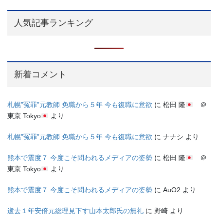
人気記事ランキング
新着コメント
札幌”冤罪”元教師 免職から５年 今も復職に意欲
に
松田 隆
＠
東京 Tokyo
より
札幌”冤罪”元教師 免職から５年 今も復職に意欲
に
ナナシ
より
熊本で震度７ 今度こそ問われるメディアの姿勢
に
松田 隆
＠
東京 Tokyo
より
熊本で震度７ 今度こそ問われるメディアの姿勢
に
AuO2
より
逝去１年安倍元総理見下す山本太郎氏の無礼
に
野崎
より