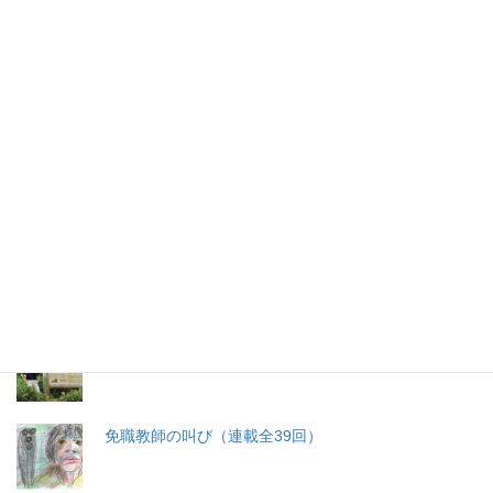
2026年(令和8) 8月7日 (金)
特集記事
生命と法
分娩費用の保険適用化問題
札幌・元教師の戦い 免職処分取消訴訟
免職教師の叫び（連載全39回）