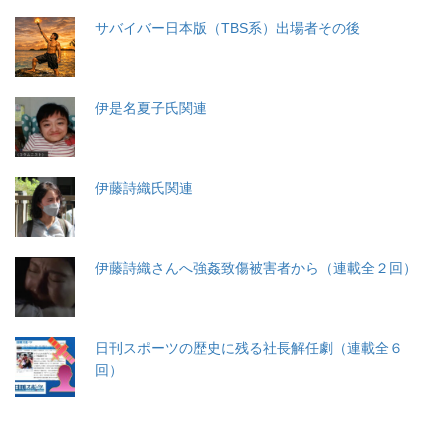
サバイバー日本版（TBS系）出場者その後
伊是名夏子氏関連
伊藤詩織氏関連
伊藤詩織さんへ強姦致傷被害者から（連載全２回）
日刊スポーツの歴史に残る社長解任劇（連載全６
回）