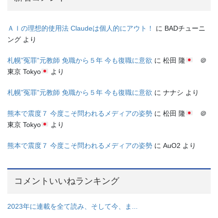
ＡＩの理想的使用法 Claudeは個人的にアウト！
に
BADチューニ
ング
より
札幌”冤罪”元教師 免職から５年 今も復職に意欲
に
松田 隆
＠
東京 Tokyo
より
札幌”冤罪”元教師 免職から５年 今も復職に意欲
に
ナナシ
より
熊本で震度７ 今度こそ問われるメディアの姿勢
に
松田 隆
＠
東京 Tokyo
より
熊本で震度７ 今度こそ問われるメディアの姿勢
に
AuO2
より
コメントいいねランキング
2023年に連載を全て読み、そして今、ま...