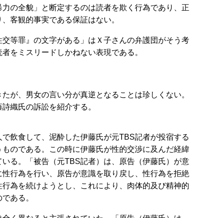
力の全貌」と断定するのは読者を欺く行為であり、正
り、客観的事実である保証はない。
交等罪』の文字がある」はＸ子さんの弁護団がそう考
読者をミスリードしかねない表現である。
たが、男女の言い分が真逆となることは珍しくない。
藤詩織氏の訴訟を紹介する。
で飲食して、泥酔した伊藤氏が元TBS記者が投宿する
うものである。この時に伊藤氏が性的交渉に及んだ経緯
いる。「被告（元TBS記者）は、原告（伊藤氏）が意
に性行為を行い、原告が意識を取り戻し、性行為を拒絶
性行為を続けようとし、これにより、肉体的及び精神的
のである。