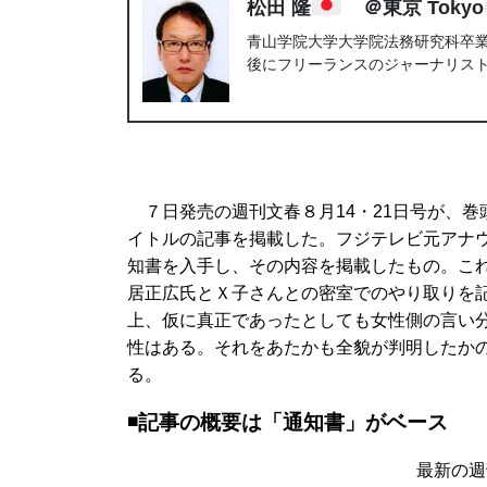
松田 隆
＠東京 Tokyo
青山学院大学大学院法務研究科卒業。
後にフリーランスのジャーナリス
７日発売の週刊文春８月14・21日号が、巻
イトルの記事を掲載した。フジテレビ元アナ
知書を入手し、その内容を掲載したもの。こ
居正広氏とＸ子さんとの密室でのやり取りを
上、仮に真正であったとしても女性側の言い
性はある。それをあたかも全貌が判明したか
る。
◾️記事の概要は「通知書」がベース
最新の週刊