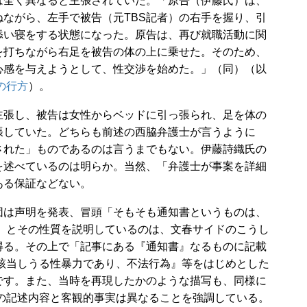
は全く異なると主張されていた。「原告（伊藤氏）は、
ながら、左手で被告（元TBS記者）の右手を握り、引
添い寝をする状態になった。原告は、再び就職活動に関
を打ちながら右足を被告の体の上に乗せた。そのため、
心感を与えようとして、性交渉を始めた。」（同）（以
の行方
）。
張し、被告は女性からベッドに引っ張られ、足を体の
張していた。どちらも前述の西脇弁護士が言うように
された」ものであるのは言うまでもない。伊藤詩織氏の
を述べているのは明らか。当然、「弁護士が事案を詳細
ある保証などない。
は声明を発表、冒頭「そもそも通知書というものは、
」とその性質を説明しているのは、文春サイドのこうし
得る。その上で「記事にある『通知書』なるものに記載
該当しうる性暴⼒であり、不法⾏為』等をはじめとした
です。また、当時を再現したかのような描写も、同様に
の記述内容と客観的事実は異なることを強調している。