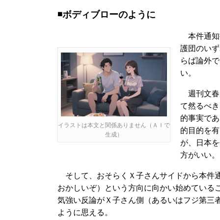
◾️ボディブローのように
本件通知
護団のいず
らば論外で
い。
週刊文春
て然るべき
的事実であ
イラストは本文と関係ありません（ＡＩで
的目的を有
生成）
が、日本を
方がいい。
そして、おそらくＸ子さんサイドから本件通
おかしいぞ）という方向に向かい始めている
気強い反論がＸ子さん側（あるいはフジ第三
ように思える。