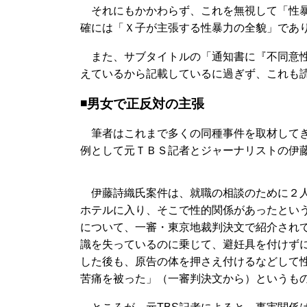
それにもかかわらず、これを無視して「性暴
確には「Ｘ子が主張する性暴力の全貌」であ
また、サブタイトルの「通知書に『不同意性
えているから記載しているに過ぎず、これも
◾️男女で正反対の主張
筆者はこれまで多くの同種事件を取材してき
例として元ＴＢＳ記者とジャーナリストの伊
伊藤詩織氏案件は、就職の相談のために２人
ホテルに入り、そこで性的関係があったとい
について、一審・東京地裁判決文で紹介されて
識を失っているのに乗じて、避妊具を付けず
した後も、原告の体を押さえ付けるなどして
苦痛を被った」（一審判決文から）というも