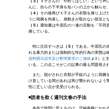
（３）
Ｘ子さんの「やめてほしい」という声
んに、自らの下半身を短パンの上から触らせ
（４）
その後再びＸ子さんの衣類を捲り上げ
うに両腕を拘束し、身動きが取れない状況と
（５）
通知書は中居氏の一連の言動を「不同
摘している。
特に注目すべきは
（５）
である。中居氏の
れる暴力的または強制的な性的行為の実態は
資料開示請求及び釈明要求のご連絡
p３）と
いる。この点こそがこの記事の最も問題視さ
また、脱がされた衣類が手錠のように両腕を
け直している間があれば再び襲われないよう
性に乏しい点が見受けられる。
◾️読者を欺く週刊文春の手法
本件で疑問に思えるのは、守秘義務にかかる