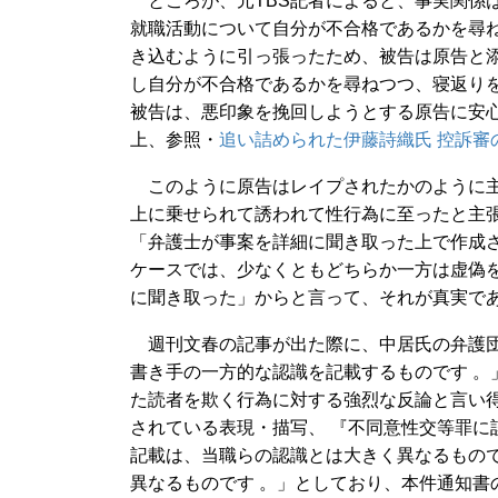
ところが、元TBS記者によると、事実関係
就職活動について自分が不合格であるかを尋ね
き込むように引っ張ったため、被告は原告と
し自分が不合格であるかを尋ねつつ、寝返り
被告は、悪印象を挽回しようとする原告に安
上、参照・
追い詰められた伊藤詩織氏 控訴審
このように原告はレイプされたかのように主
上に乗せられて誘われて性行為に至ったと主
「弁護士が事案を詳細に聞き取った上で作成
ケースでは、少なくともどちらか一方は虚偽
に聞き取った」からと言って、それが真実で
週刊文春の記事が出た際に、中居氏の弁護団
書き⼿の⼀⽅的な認識を記載するものです 。
た読者を欺く行為に対する強烈な反論と言い
されている表現・描写、 『不同意性交等罪に
記載は、当職らの認識とは⼤きく異なるもの
異なるものです 。」としており、本件通知書