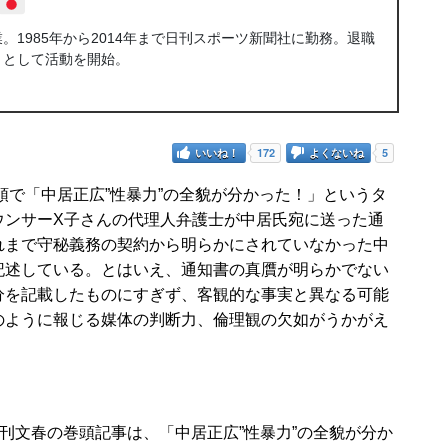
1985年から2014年まで日刊スポーツ新聞社に勤務。退職
トとして活動を開始。
いいね！
172
よくないね
5
頭で「中居正広”性暴力”の全貌が分かった！」というタ
ウンサーX子さんの代理人弁護士が中居氏宛に送った通
れまで守秘義務の契約から明らかにされていなかった中
記述している。とはいえ、通知書の真贋が明らかでない
分を記載したものにすぎず、客観的な事実と異なる可能
のように報じる媒体の判断力、倫理観の欠如がうかがえ
文春の巻頭記事は、「中居正広”性暴力”の全貌が分か