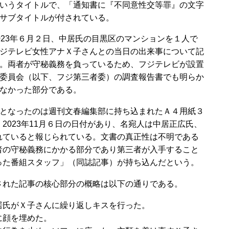
いうタイトルで、「通知書に『不同意性交等罪』の文字
サブタイトルが付されている。
23年６月２日、中居氏の目黒区のマンションを１人で
ジテレビ女性アナＸ子さんとの当日の出来事について記
。両者が守秘義務を負っているため、フジテレビが設置
委員会（以下、フジ第三者委）の調査報告書でも明らか
なかった部分である。
となったのは週刊文春編集部に持ち込まれたＡ４用紙３
2023年11月６日の日付があり、名宛人は中居正広氏、
れていると報じられている。文書の真正性は不明である
者の守秘義務にかかる部分であり第三者が入手すること
った番組スタッフ」（同誌記事）が持ち込んだという。
れた記事の核心部分の概略は以下の通りである。
居氏がＸ子さんに繰り返しキスを行った。
に顔を埋めた。