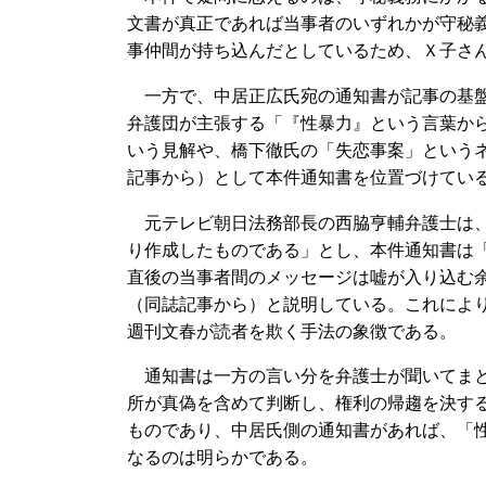
文書が真正であれば当事者のいずれかが守秘
事仲間が持ち込んだとしているため、Ｘ子さ
一方で、中居正広氏宛の通知書が記事の基盤
弁護団が主張する「『性暴力』という言葉か
いう見解や、橋下徹氏の「失恋事案」という
記事から）として本件通知書を位置づけてい
元テレビ朝日法務部長の西脇亨輔弁護士は、
り作成したものである」とし、本件通知書は
直後の当事者間のメッセージは嘘が入り込む
（同誌記事から）と説明している。これによ
週刊文春が読者を欺く手法の象徴である。
通知書は一方の言い分を弁護士が聞いてまと
所が真偽を含めて判断し、権利の帰趨を決す
ものであり、中居氏側の通知書があれば、「
なるのは明らかである。