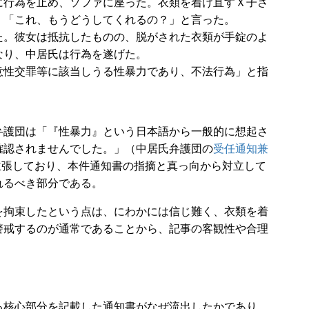
に行為を止め、ソファに座った。衣類を着け直すＸ子さ
、「これ、もうどうしてくれるの？」と言った。
た。彼女は抵抗したものの、脱がされた衣類が手錠のよ
なり、中居氏は行為を遂げた。
意性交罪等に該当しうる性暴力であり、不法行為」と指
弁護団は「『性暴力』という日本語から一般的に想起さ
確認されませんでした。」（中居氏弁護団の
受任通知兼
主張しており、本件通知書の指摘と真っ向から対立して
れるべき部分である。
拘束したという点は、にわかには信じ難く、衣類を着
警戒するのが通常であることから、記事の客観性や合理
核心部分を記載した通知書がなぜ流出したかであり、