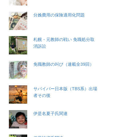
分娩費用の保険適用化問題
札幌・元教師の戦い 免職処分取
消訴訟
免職教師の叫び（連載全39回）
サバイバー日本版（TBS系）出場
者その後
伊是名夏子氏関連