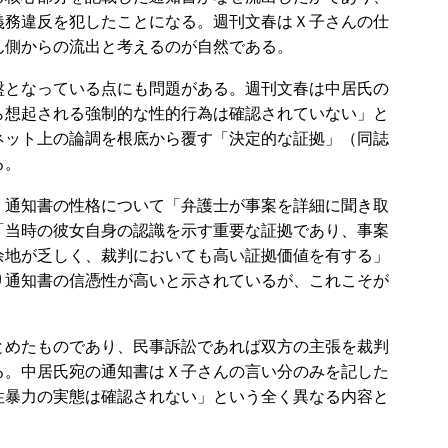
義務違反を犯したことになる。週刊文春はＸ子さんの仕
ん側からの流出と考えるのが自然である。
となっている点にも問題がある。週刊文春は中居氏の
ら想起される強制的な性的行為は確認されていない」と
ネット上の論調を根底から覆す「決定的な証拠」（同誌
る。
通知書の性格について「弁護士が事案を詳細に聞き取
「当時の彼女自身の認識を示す重要な証拠であり、事案
余地が乏しく、裁判においても高い証拠価値を有する」
り通知書の信憑性が高いと示されているが、これこそが
めたものであり、民事訴訟であれば双方の主張を裁判
る。中居氏宛の通知書はＸ子さんの言い分のみを記した
性暴力の実態は確認されない」という全く異なる内容と