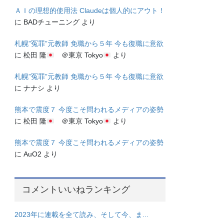
ＡＩの理想的使用法 Claudeは個人的にアウト！
に
BADチューニング
より
札幌”冤罪”元教師 免職から５年 今も復職に意欲
に
松田 隆
＠東京 Tokyo
より
札幌”冤罪”元教師 免職から５年 今も復職に意欲
に
ナナシ
より
熊本で震度７ 今度こそ問われるメディアの姿勢
に
松田 隆
＠東京 Tokyo
より
熊本で震度７ 今度こそ問われるメディアの姿勢
に
AuO2
より
コメントいいねランキング
2023年に連載を全て読み、そして今、ま...