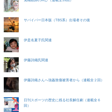
サバイバー日本版（TBS系）出場者その後
伊是名夏子氏関連
伊藤詩織氏関連
伊藤詩織さんへ強姦致傷被害者から（連載全２回）
日刊スポーツの歴史に残る社長解任劇（連載全６
回）