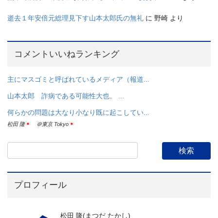
逝去１年安倍元総理見下す山本太郎氏の無礼
に
野崎
より
コメントいいねランキング
主にマスゴミと呼ばれているメディア（報道...
山本太郎 詐病である可能性大也。 ...
何らかの問題は大なり小なり既に起こしてい...
松田 隆
＠東京 Tokyo
プロフィール
松田 隆(まつだ たかし)