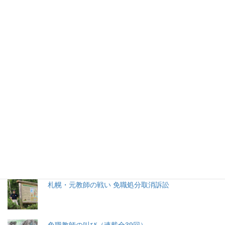
2026年(令和8) 8月6日 (木)
特集記事
生命と法
分娩費用の保険適用化問題
札幌・元教師の戦い 免職処分取消訴訟
免職教師の叫び（連載全39回）