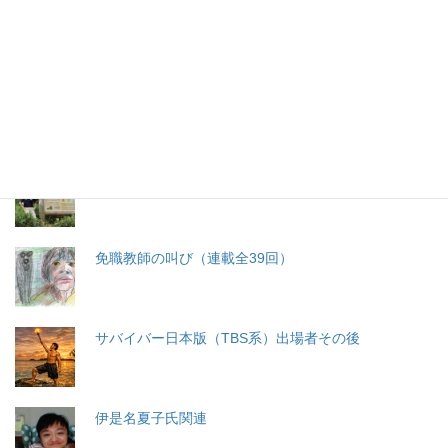
生命と法
分娩費用の保険適用化問題
札幌・元教師の戦い 免職処分取消訴訟
免職教師の叫び（連載全39回）
サバイバー日本版（TBS系）出場者その後
伊是名夏子氏関連