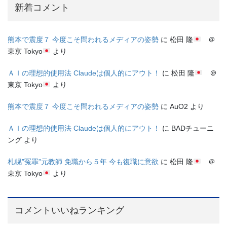
新着コメント
熊本で震度７ 今度こそ問われるメディアの姿勢
に
松田 隆
＠
東京 Tokyo
より
ＡＩの理想的使用法 Claudeは個人的にアウト！
に
松田 隆
＠
東京 Tokyo
より
熊本で震度７ 今度こそ問われるメディアの姿勢
に
AuO2
より
ＡＩの理想的使用法 Claudeは個人的にアウト！
に
BADチューニ
ング
より
札幌”冤罪”元教師 免職から５年 今も復職に意欲
に
松田 隆
＠
東京 Tokyo
より
コメントいいねランキング