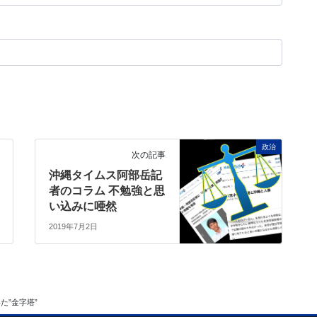
政治
次の記事
沖縄タイムス阿部岳記
者のコラム 不勉強と思
い込みに唖然
2019年7月2日
た”金字塔”