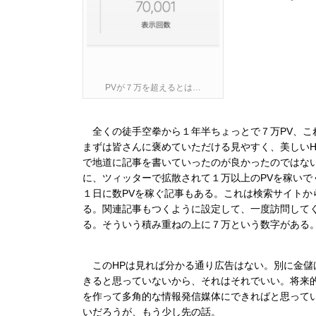
PVが７万を超えるとは…
全くの徒手空拳から１年半ちょっとで７万PV、こ
まずは皆さんに褒めていただける見やすく、美しい
で地道に記事を書いていったのが良かったのではな
に、ツィッターで拡散されて１万以上のPVを稼いで
１日に数PVを稼ぐ記事もある。これは検索サイト
る。関連記事もつくように設定して、一度訪問して
る。そういう積み重ねの上に７万という数字がある
このHPは見れば分かる通り広告はない。別に金儲
きると思っていないから、それはそれでいい。将来
を作って多角的な情報発信媒体にできればと思って
いだろうが、もう少し先の話。