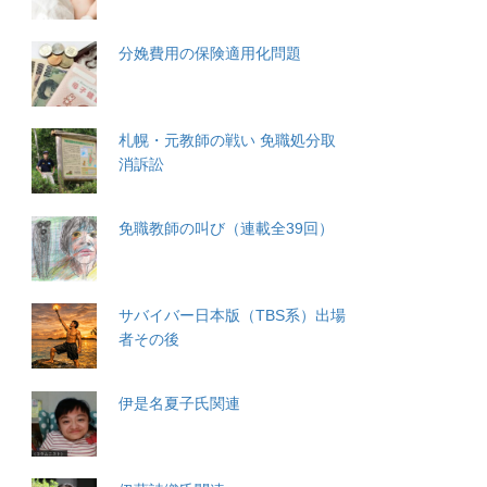
分娩費用の保険適用化問題
札幌・元教師の戦い 免職処分取
消訴訟
免職教師の叫び（連載全39回）
サバイバー日本版（TBS系）出場
者その後
伊是名夏子氏関連