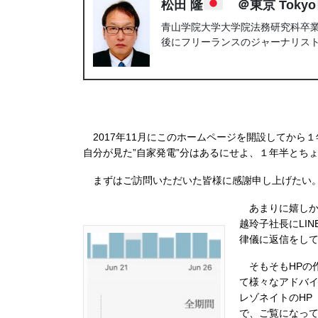
松田 隆
＠東京 Tokyo
青山学院大学大学院法務研究科卒業。
後にフリーランスのジャーナリス
2017年11月にこのホームページを開設してから１
自分が見た”自家発電”分はあるにせよ、１年半とち
まずはご訪問いただいた皆様に感謝申し上げたい。
あまりに嬉しか
越玲子社長にLI
律儀に返信をし
そもそもHPの
て様々なアドバ
レゾネイトのHP
で、ご覧になっ