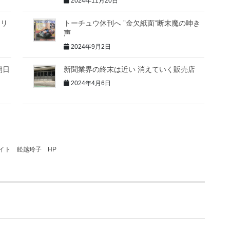
2024年11月20日
ラリ
トーチュウ休刊へ ”金欠紙面”断末魔の呻き
声
2024年9月2日
朝日
新聞業界の終末は近い 消えていく販売店
2024年4月6日
イト
舩越玲子
HP