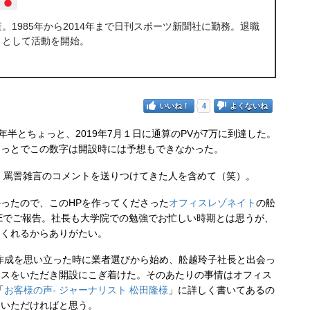
1985年から2014年まで日刊スポーツ新聞社に勤務。退職
トとして活動を開始。
いいね！
4
よくないね
年半とちょっと、2019年7月１日に通算のPVが7万に到達した。
ょっとでこの数字は開設時には予想もできなかった。
罵詈雑言のコメントを送りつけてきた人を含めて（笑）。
ったので、このHPを作ってくださった
オフィスレゾネイト
の舩
NEでご報告。社長も大学院での勉強でお忙しい時期とは思うが、
てくれるからありがたい。
作成を思い立った時に業者選びから始め、舩越玲子社長と出会っ
イスをいただき開設にこぎ着けた。そのあたりの事情はオフィス
「
お客様の声- ジャーナリスト 松田隆様
」に詳しく書いてあるの
ていただければと思う。