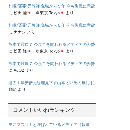
札幌”冤罪”元教師 免職から５年 今も復職に意欲
に
松田 隆
＠東京 Tokyo
より
札幌”冤罪”元教師 免職から５年 今も復職に意欲
に
ナナシ
より
熊本で震度７ 今度こそ問われるメディアの姿勢
に
松田 隆
＠東京 Tokyo
より
熊本で震度７ 今度こそ問われるメディアの姿勢
に
AuO2
より
逝去１年安倍元総理見下す山本太郎氏の無礼
に
野崎
より
コメントいいねランキング
主にマスゴミと呼ばれているメディア（報道...