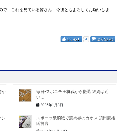
ので、これを見ている皆さん、今後ともよろしくお願いしま
いいね！
4
よくないね
前か
毎日•スポニチ王将戦から撤退 終焉は近
い…
2025年1月8日
ッシ
スポーツ紙消滅で競馬界のカオス 須田鷹雄
氏提言