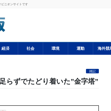
オピニオンサイトです
経済
社会
環境
運動
海外競
雑記
か月足らずでたどり着いた”金字塔”