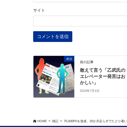
サイト
政治
前の記事
敢えて言う「乙武氏の
エレベーター発言はお
かしい」
2019年7月1日
HOME
雑記
70,000PVを達成、20か月足らずでたどり着い