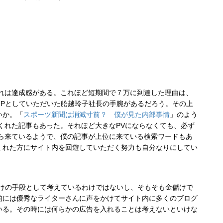
れは達成感がある。これほど短期間で７万に到達した理由は、
HPとしていただいた舩越玲子社長の手腕があるだろう。その上
いか。「
スポーツ新聞は消滅寸前？ 僕が見た内部事情
」のよう
くれた記事もあった。それほど大きなPVにならなくても、必ず
から来ているようで、僕の記事が上位に来ている検索ワードもあ
くれた方にサイト内を回遊していただく努力も自分なりにしてい
。
けの手段として考えているわけではないし、そもそも金儲けで
的には優秀なライターさんに声をかけてサイト内に多くのブログ
いる。その時には何らかの広告を入れることは考えないといけな