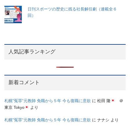
日刊スポーツの歴史に残る社長解任劇（連載全６
回）
人気記事ランキング
新着コメント
札幌”冤罪”元教師 免職から５年 今も復職に意欲
に
松田 隆
＠
東京 Tokyo
より
札幌”冤罪”元教師 免職から５年 今も復職に意欲
に
ナナシ
より