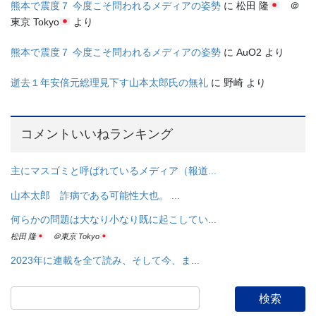
熊本で震度７ 今度こそ問われるメディアの姿勢
に
松田 隆
＠
東京 Tokyo
より
熊本で震度７ 今度こそ問われるメディアの姿勢
に
AuO2
より
逝去１年安倍元総理見下す山本太郎氏の無礼
に
野崎
より
コメントいいねランキング
主にマスゴミと呼ばれているメディア（報道...
山本太郎 詐病である可能性大也。 ...
何らかの問題は大なり小なり既に起こしてい...
松田 隆
＠東京 Tokyo
2023年に連載を全て読み、そして今、ま...