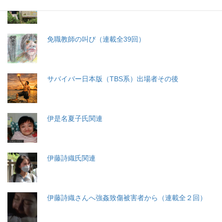
免職教師の叫び（連載全39回）
サバイバー日本版（TBS系）出場者その後
伊是名夏子氏関連
伊藤詩織氏関連
伊藤詩織さんへ強姦致傷被害者から（連載全２回）