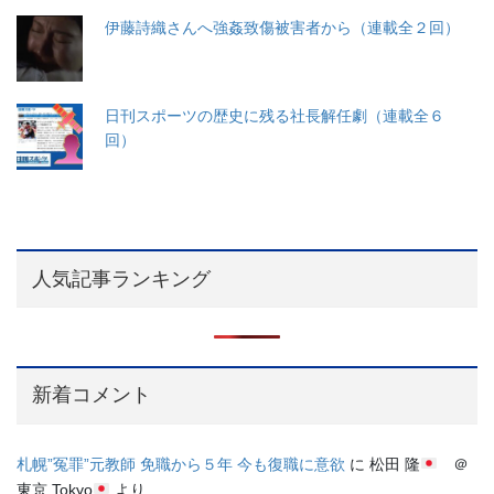
伊藤詩織さんへ強姦致傷被害者から（連載全２回）
日刊スポーツの歴史に残る社長解任劇（連載全６
回）
人気記事ランキング
新着コメント
札幌”冤罪”元教師 免職から５年 今も復職に意欲
に
松田 隆
＠
東京 Tokyo
より