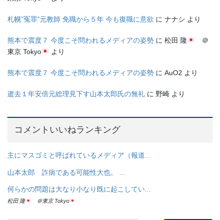
札幌”冤罪”元教師 免職から５年 今も復職に意欲
に
ナナシ
より
熊本で震度７ 今度こそ問われるメディアの姿勢
に
松田 隆
＠
東京 Tokyo
より
熊本で震度７ 今度こそ問われるメディアの姿勢
に
AuO2
より
逝去１年安倍元総理見下す山本太郎氏の無礼
に
野崎
より
コメントいいねランキング
主にマスゴミと呼ばれているメディア（報道...
山本太郎 詐病である可能性大也。 ...
何らかの問題は大なり小なり既に起こしてい...
松田 隆
＠東京 Tokyo