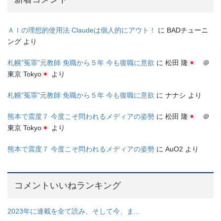
ＡＩの理想的使用法 Claudeは個人的にアウト！
に
BADチューニ
ング
より
札幌”冤罪”元教師 免職から５年 今も復職に意欲
に
松田 隆
＠
東京 Tokyo
より
札幌”冤罪”元教師 免職から５年 今も復職に意欲
に
ナナシ
より
熊本で震度７ 今度こそ問われるメディアの姿勢
に
松田 隆
＠
東京 Tokyo
より
熊本で震度７ 今度こそ問われるメディアの姿勢
に
AuO2
より
コメントいいねランキング
2023年に連載を全て読み、そして今、ま...