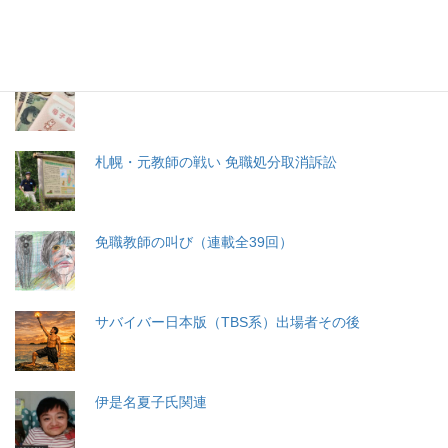
生命と法
分娩費用の保険適用化問題
札幌・元教師の戦い 免職処分取消訴訟
免職教師の叫び（連載全39回）
サバイバー日本版（TBS系）出場者その後
伊是名夏子氏関連