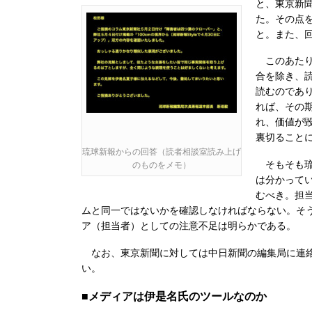
と、東京新
た。その点
と。また、
このあたり
合を除き、
読むのであ
れば、その
れ、価値が
裏切ること
琉球新報からの回答（読者相談室読み上げ
そもそも琉
のものをメモ）
は分かって
むべき。担
ムと同一ではないかを確認しなければならない。そう
ア（担当者）としての注意不足は明らかである。
なお、東京新聞に対しては中日新聞の編集局に連絡
い。
■メディアは伊是名氏のツールなのか