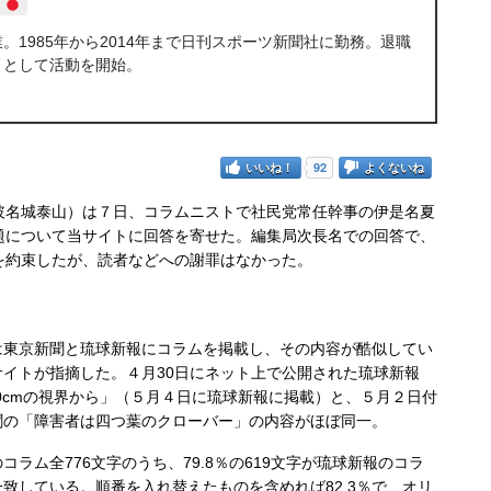
1985年から2014年まで日刊スポーツ新聞社に勤務。退職
トとして活動を開始。
いいね！
92
よくないね
名城泰山）は７日、コラムニストで社民党常任幹事の伊是名夏
題について当サイトに回答を寄せた。編集局次長名での回答で、
を約束したが、読者などへの謝罪はなかった。
東京新聞と琉球新報にコラムを掲載し、その内容が酷似してい
サイトが指摘した。４月30日にネット上で公開された琉球新報
「100cmの視界から」（５月４日に琉球新報に掲載）と、５月２日付
聞の「障害者は四つ葉のクローバー」の内容がほぼ同一。
ラム全776文字のうち、79.8％の619文字が琉球新報のコラ
致している。順番を入れ替えたものを含めれば82.3％で、オリ