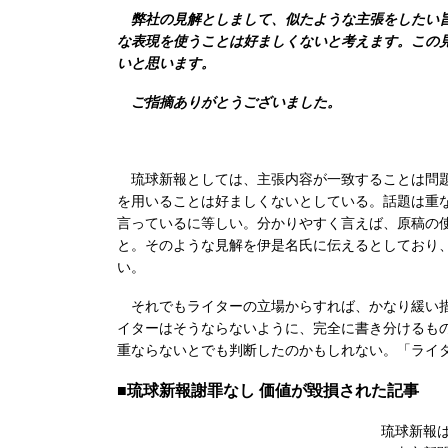
弊社の見解としまして、似たような主張をしたい旨
な表現を使うことは好ましくないと考えます。この
いと思います。
ご指摘ありがとうございました。
琉球新報としては、主張内容が一致することは問題
を用いることは好ましくないとしている。話題は重
言っているに等しい。分かりやすく言えば、原稿の
と。そのような見解を伊是名氏に伝えるとしており
い。
それでもライターの立場からすれば、かなり緩い措
イターはそうならないように、完全に書き分けるも
重ならないとでも判断したのかもしれない。「ライ
■琉球新報謝罪なし 価値が毀損された記事
琉球新報は