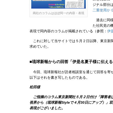
ジナル部分は
二重使用か 
両社のコラムはほぼ同一の内容・表現
過去に同様
た社民党の
表現で同内容のコラムが掲載されている（参照：
伊
これに対して当サイトでは５月２日以降、東京新聞
求めていた。
■琉球新報からの回答「伊是名夏子様に伝える
今回、琉球新報社が読者相談室を通じて回答を寄せ
以下はそれを書き写したものである。
松田様
ご指摘のコラム東京新聞社５月２日付け「障害者は四
視界から（琉球新報Styleで４月30日にアップ）
表現がございました。