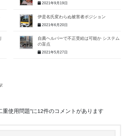
2021年9月19日
導
伊是名氏変わらぬ被害者ポジション
2021年6月20日
術
自薦ヘルパーで不正受給は可能か システム
の盲点
2021年5月27日
駅
二重使用問題
"に12件のコメントがあります