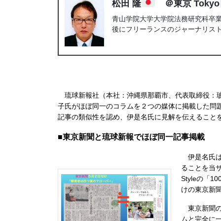
松田 隆
＠東京 Tokyo
青山学院大学大学院法務研究科卒業。
後にフリーランスのジャーナリス
琉球新報社（本社：沖縄県那覇市、代表取締役：玻
子氏がほぼ同一のコラムを２つの媒体に掲載した問
記事の類似性を認め、伊是名氏に見解を伝えること
■東京新聞と琉球新報でほぼ同一記事掲載
伊是名氏は
ることを当
Styleの
けの東京新
東京新聞のコ
ムと完全に一