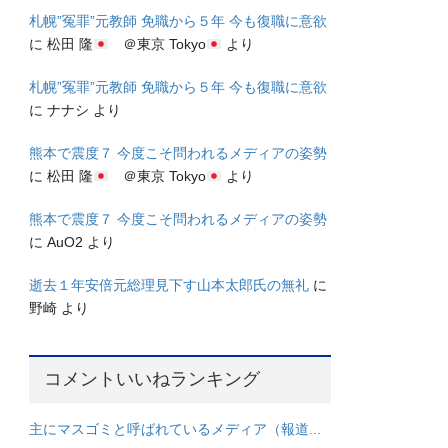
札幌”冤罪”元教師 免職から５年 今も復職に意欲
に
松田 隆
＠東京 Tokyo
より
札幌”冤罪”元教師 免職から５年 今も復職に意欲
に
ナナシ
より
熊本で震度７ 今度こそ問われるメディアの姿勢
に
松田 隆
＠東京 Tokyo
より
熊本で震度７ 今度こそ問われるメディアの姿勢
に
AuO2
より
逝去１年安倍元総理見下す山本太郎氏の無礼
に
野崎
より
コメントいいねランキング
主にマスゴミと呼ばれているメディア（報道...