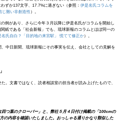
わずか137文字、17.7%に過ぎない（参照：
伊是名氏コラムを
信じ難い非創造性
）。
の例があり、さらに今年３月以降に伊是名氏がコラムを開始し
機関紙である「社会新報」でも、琉球新報のコラムとほぼ同一の
是名氏自白？「目的地の来宮駅」 慌てて修正か
）。
、中日新聞、琉球新報にその事実を伝え、会社としての見解を
」
た。文書ではなく、読者相談室の担当者が読み上げたもので、
つ葉のクローバー」と、弊社５月４日付け掲載の「100cmの
」双方の内容を確認いたしました。おっしゃる通りかなり類似した