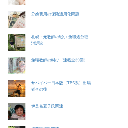
分娩費用の保険適用化問題
札幌・元教師の戦い 免職処分取
消訴訟
免職教師の叫び（連載全39回）
サバイバー日本版（TBS系）出場
者その後
伊是名夏子氏関連