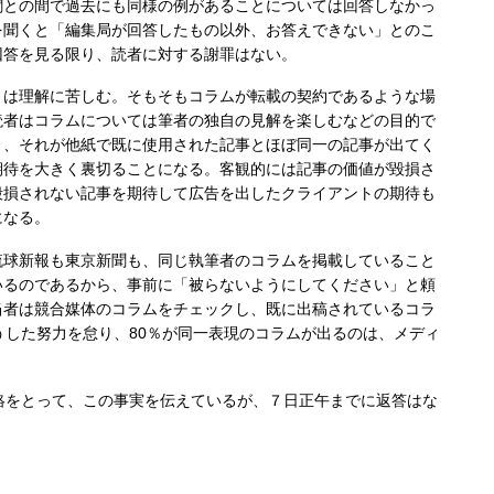
聞との間で過去にも同様の例があることについては回答しなかっ
を聞くと「編集局が回答したもの以外、お答えできない」とのこ
回答を見る限り、読者に対する謝罪はない。
は理解に苦しむ。そもそもコラムが転載の契約であるような場
読者はコラムについては筆者の独自の見解を楽しむなどの目的で
り、それが他紙で既に使用された記事とほぼ同一の記事が出てく
期待を大きく裏切ることになる。客観的には記事の価値が毀損さ
毀損されない記事を期待して広告を出したクライアントの期待も
になる。
球新報も東京新聞も、同じ執筆者のコラムを掲載していること
いるのであるから、事前に「被らないようにしてください」と頼
当者は競合媒体のコラムをチェックし、既に出稿されているコラ
した努力を怠り、80％が同一表現のコラムが出るのは、メディ
をとって、この事実を伝えているが、７日正午までに返答はな