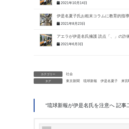
2021年10月14日
伊是名夏子氏お粗末コラムに教育的指
2021年8月23日
アエラが伊是名氏擁護 読点「、」の詐
2021年6月3日
社会
カテゴリー
東京新聞
琉球新報
伊是名夏子
来宮
タグ
"
琉球新報が伊是名氏を注意へ 記事