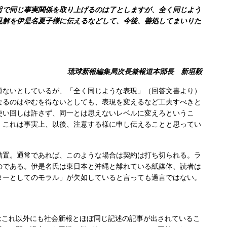
で同じ事実関係を取り上げるのは了としますが、全く同じよう
見解を伊是名夏子様に伝えるなどして、今後、善処してまいりた
琉球新報編集局次長兼報道本部長 新垣毅
ないとしているが、「全く同じような表現」（回答文書より）
なるのはやむを得ないとしても、表現を変えるなど工夫すべきと
使い回しは許さず、同一とは思えないレベルに変えろというこ
、これは事実上、以後、注意する様に申し伝えることと思ってい
置。通常であれば、このような場合は契約は打ち切られる。ラ
のである。伊是名氏は東日本と沖縄と離れている紙媒体、読者は
ターとしてのモラル」が欠如していると言っても過言ではない。
これ以外にも社会新報とほぼ同じ記述の記事が出されているこ