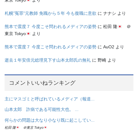
東京 Tokyo
より
札幌”冤罪”元教師 免職から５年 今も復職に意欲
に
ナナシ
より
熊本で震度７ 今度こそ問われるメディアの姿勢
に
松田 隆
＠
東京 Tokyo
より
熊本で震度７ 今度こそ問われるメディアの姿勢
に
AuO2
より
逝去１年安倍元総理見下す山本太郎氏の無礼
に
野崎
より
コメントいいねランキング
主にマスゴミと呼ばれているメディア（報道...
山本太郎 詐病である可能性大也。 ...
何らかの問題は大なり小なり既に起こしてい...
松田 隆
＠東京 Tokyo