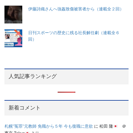
伊藤詩織さんへ強姦致傷被害者から（連載全２回）
日刊スポーツの歴史に残る社長解任劇（連載全６
回）
人気記事ランキング
新着コメント
札幌”冤罪”元教師 免職から５年 今も復職に意欲
に
松田 隆
＠