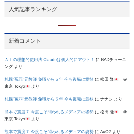
人気記事ランキング
新着コメント
ＡＩの理想的使用法 Claudeは個人的にアウト！
に
BADチューニ
ング
より
札幌”冤罪”元教師 免職から５年 今も復職に意欲
に
松田 隆
＠
東京 Tokyo
より
札幌”冤罪”元教師 免職から５年 今も復職に意欲
に
ナナシ
より
熊本で震度７ 今度こそ問われるメディアの姿勢
に
松田 隆
＠
東京 Tokyo
より
熊本で震度７ 今度こそ問われるメディアの姿勢
に
AuO2
より