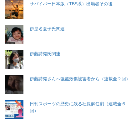
サバイバー日本版（TBS系）出場者その後
伊是名夏子氏関連
伊藤詩織氏関連
伊藤詩織さんへ強姦致傷被害者から（連載全２回）
日刊スポーツの歴史に残る社長解任劇（連載全６
回）