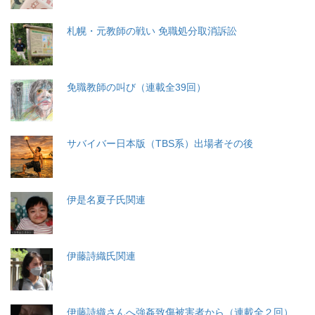
札幌・元教師の戦い 免職処分取消訴訟
免職教師の叫び（連載全39回）
サバイバー日本版（TBS系）出場者その後
伊是名夏子氏関連
伊藤詩織氏関連
伊藤詩織さんへ強姦致傷被害者から（連載全２回）