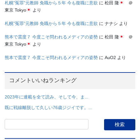
札幌”冤罪”元教師 免職から５年 今も復職に意欲
に
松田 隆
＠
東京 Tokyo
より
札幌”冤罪”元教師 免職から５年 今も復職に意欲
に
ナナシ
より
熊本で震度７ 今度こそ問われるメディアの姿勢
に
松田 隆
＠
東京 Tokyo
より
熊本で震度７ 今度こそ問われるメディアの姿勢
に
AuO2
より
コメントいいねランキング
2023年に連載を全て読み、そして今、ま...
既に戦線離脱して久しい76歳ジジイです。...