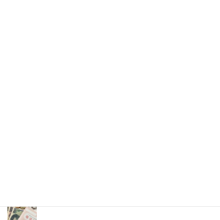
政治
安住淳国対委員長と八木茂死刑囚
の共通点「メディアのランク付け」
立憲民主党の安住淳国対委員長らが２月４日付けの新聞各紙に
対して、論評を書き添えて、国会内の衆院会派控え室のドアに張
り出したと伝えられた。
2026年(令和8) 8月8日 (土)
特集記事
生命と法
分娩費用の保険適用化問題