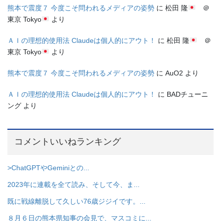
熊本で震度７ 今度こそ問われるメディアの姿勢
に
松田 隆
＠
東京 Tokyo
より
ＡＩの理想的使用法 Claudeは個人的にアウト！
に
松田 隆
＠
東京 Tokyo
より
熊本で震度７ 今度こそ問われるメディアの姿勢
に
AuO2
より
ＡＩの理想的使用法 Claudeは個人的にアウト！
に
BADチューニ
ング
より
コメントいいねランキング
>ChatGPTやGeminiとの...
2023年に連載を全て読み、そして今、ま...
既に戦線離脱して久しい76歳ジジイです。...
８月６日の熊本県知事の会見で、マスコミに...