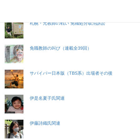
札幌・元教師の戦い 免職処分取消訴訟
免職教師の叫び（連載全39回）
サバイバー日本版（TBS系）出場者その後
伊是名夏子氏関連
伊藤詩織氏関連