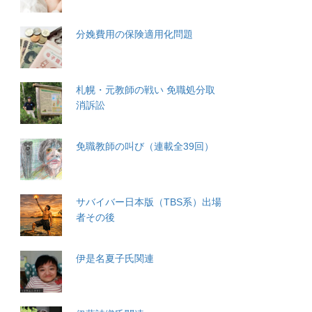
分娩費用の保険適用化問題
札幌・元教師の戦い 免職処分取
消訴訟
免職教師の叫び（連載全39回）
サバイバー日本版（TBS系）出場
者その後
伊是名夏子氏関連