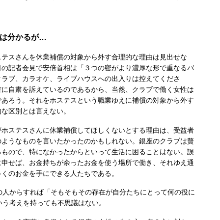
ちは分かるが…
テスさんを休業補償の対象から外す合理的な理由は見出せな
日の記者会見で安倍首相は「３つの密がより濃厚な形で重なるバ
クラブ、カラオケ、ライブハウスへの出入りは控えてくださ
確に自粛を訴えているのであるから、当然、クラブで働く女性は
であろう。それをホステスという職業ゆえに補償の対象から外す
的な区別とは言えない。
ホステスさんに休業補償してほしくないとする理由は、受益者
のようなものを言いたかったのかもしれない。銀座のクラブは贅
るもので、特になかったからといって生活に困ることはない。誤
に申せば、お金持ちが余ったお金を使う場所で働き
、それゆえ通
多くのお金を手にできる人たちである。
人からすれば「そもそもその存在が自分たちにとって何の役に
いう考えを持っても不思議はない。