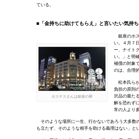
ている。
■「金持ちに助けてもらえ」と言いたい気持
銀座のホス
い。４月７
ー、ナイト
い。」と明
補償の対象
のは、合理
松本氏らが
負担の原則
沢品の最た
ホステスさんは銀座の華
解を恐れず
常の人より
そのような場所に一生、行かないであろう大多数の
も立たず、そのような相手を助ける義理はない」と