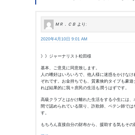
ＭＲ．ＣＢ
より:
2020年4月10日 9:01 AM
》》ジャーナリスト松田様
基本、ご意見に同意致します。
人の嗜好はいろいろで、他人様に迷惑をかけなけ
ぞれです。お金持ちでも、質素倹約タイプも豪遊
れば結果的に我々庶民の生活も潤うはずです。
高級クラブとはかけ離れた生活をする小生には、
間で認められている限り、詐欺師、ペテン師では
す。
もちろん直接自分の財布から、援助する気もその