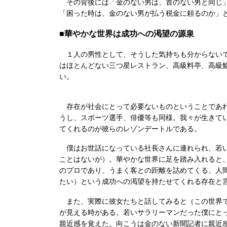
その背後には「金のない男は、首のない男と同じ」
「困った時は、金のない男が払う税金に頼るのか」
■華やかな世界は成功への渇望の源泉
１人の男性として、そうした気持ちも分からないで
はほとんどない三つ星レストラン、高級料亭、高級
い。
存在が社会にとって必要ないものということであれ
うし、スポーツ選手、俳優等も同様。我々が生きて
てくれるのが彼らのレゾンデートルである。
僕はお世話になっている社長さんに連れられ、若い
ことはないが）。華やかな世界に足を踏み入れると
のプロであり、うまく客との距離を詰めてくる、人
たい）という成功への渇望を持たせてくれる存在と
また、実際に彼女たちと話してみると（この世界で
が見える時がある。若いサラリーマンだった僕にと
親近感を覚えた。向こうは金のない新聞記者に親近