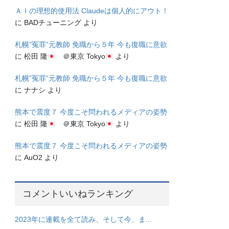
ＡＩの理想的使用法 Claudeは個人的にアウト！
に
BADチューニング
より
札幌”冤罪”元教師 免職から５年 今も復職に意欲
に
松田 隆
＠東京 Tokyo
より
札幌”冤罪”元教師 免職から５年 今も復職に意欲
に
ナナシ
より
熊本で震度７ 今度こそ問われるメディアの姿勢
に
松田 隆
＠東京 Tokyo
より
熊本で震度７ 今度こそ問われるメディアの姿勢
に
AuO2
より
コメントいいねランキング
2023年に連載を全て読み、そして今、ま...