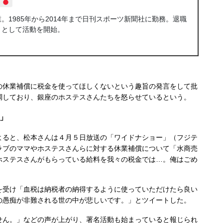
1985年から2014年まで日刊スポーツ新聞社に勤務。退職
トとして活動を開始。
休業補償に税金を使ってほしくないという趣旨の発言をして批
調しており、銀座のホステスさんたちを怒らせているという。
」
ると、松本さんは４月５日放送の「ワイドナショー」（フジテ
ラブのママやホステスさんらに対する休業補償について「水商売
ホステスさんがもらっている給料を我々の税金では…。俺はごめ
受け「血税は納税者の納得するように使っていただけたら良い
の愚痴が非難される世の中が悲しいです。」とツイートした。
ん。」などの声が上がり、署名活動も始まっていると報じられ