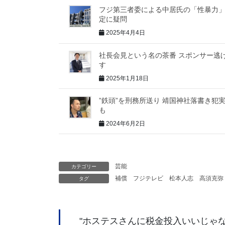
フジ第三者委による中居氏の「性暴力
定に疑問
2025年4月4日
社長会見という名の茶番 スポンサー逃
す
2025年1月18日
”鉄頭”を刑務所送り 靖国神社落書き犯
も
2024年6月2日
芸能
カテゴリー
補償
フジテレビ
松本人志
高須克弥
タグ
"
ホステスさんに税金投入いいじゃ