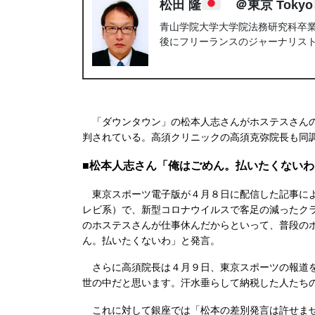
松田 隆
＠東京 Tokyo
青山学院大学大学院法務研究科卒業。
後にフリーランスのジャーナリス
「ダウンタウン」の松本人志さんがホステスさんの
判されている。高須クリニックの高須克弥院長も同
■松本人志さん「俺はごめん。払いたくないわ
東京スポーツ電子版が４月８日に配信した記事によ
レビ系）で、新型コロナウイルスで客足の減ったク
のホステスさんが仕事休んだからといって、普段の
ん。払いたくないわ」と発言。
さらに高須院長は４月９日、東京スポーツの報道を
世の中だと思います。汗水垂らして納税した人たち
これに対して銀座では「松本の差別発言は許せませ