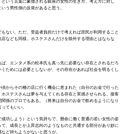
という言葉に象徴される銀座の女性の生き方、考え方に対し
という男性側の反発があると思う。
もない。ただ、受益者負担だけで考えれば庶民が利用すること
鮨店なども同様。ホステスさんだけを除外する理由とはならな
ば、エンタメ系の松本氏も真っ先に必要ない存在とされるだろ
いくためには必要としないが、その存在があれば社会を明るくし
頃からその種の店に行く機会に恵まれた（自分のお金で行った
、ホステスさんは夢を与えてくれる存在と実感させられる。接客
間関係のプロでもある。
（将来は自分のお金で飲めるようになり
言ってもいい。
成功しよう）という気持ちで、懸命に働く普通の若い女性の姿
って、成長とか上昇志向のようなものと共通する部分があり妙に
感など持ちようがないと思うが。