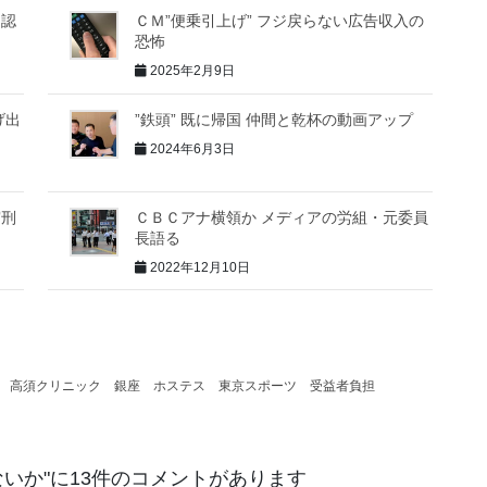
」認
ＣＭ”便乗引上げ” フジ戻らない広告収入の
恐怖
2025年2月9日
げ出
”鉄頭” 既に帰国 仲間と乾杯の動画アップ
2024年6月3日
実刑
ＣＢＣアナ横領か メディアの労組・元委員
長語る
2022年12月10日
高須クリニック
銀座
ホステス
東京スポーツ
受益者負担
ないか
"に13件のコメントがあります