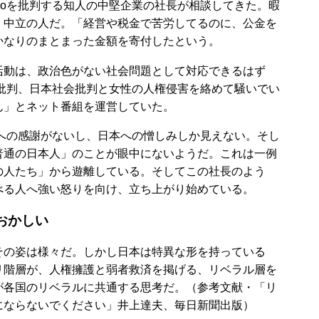
aboを批判する知人の中堅企業の社長が相談してきた。暇
く中立の人だ。「経営や税金で苦労してるのに、公金を
かなりのまとまった金額を寄付したという。
動は、政治色がない社会問題として対応できるはず
首相批判、日本社会批判と女性の人権侵害を絡めて騒いでい
ん」とネット番組を運営していた。
とへの感謝がないし、日本への憎しみしか見えない。そし
普通の日本人」のことが眼中にないようだ。これは一例
の人たち」から遊離している。そしてこの社長のよう
べる人へ強い怒りを向け、立ち上がり始めている。
おかしい
の姿は様々だ。しかし日本は特異な形を持っている
リ階層が、人権擁護と弱者救済を掲げる、リベラル層を
が各国のリベラルに共通する思考だ。（参考文献・「リ
にならないでください」井上達夫、毎日新聞出版）