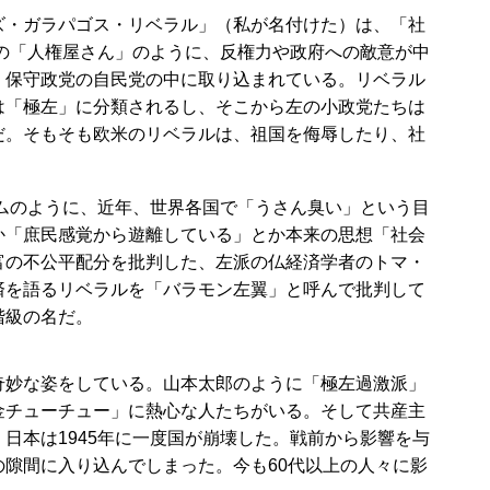
・ガラパゴス・リベラル」（私が名付けた）は、「社
救済の「人権屋さん」のように、反権力や政府への敵意が中
、保守政党の自民党の中に取り込まれている。リベラル
は「極左」に分類されるし、そこから左の小政党たちは
だ。そもそも欧米のリベラルは、祖国を侮辱したり、社
ムのように、近年、世界各国で「うさん臭い」という目
か「庶民感覚から遊離している」とか本来の思想「社会
富の不公平配分を批判した、左派の仏経済学者のトマ・
済を語るリベラルを「バラモン左翼」と呼んで批判して
階級の名だ。
妙な姿をしている。山本太郎のように「極左過激派」
金チューチュー」に熱心な人たちがいる。そして共産主
日本は1945年に一度国が崩壊した。戦前から影響を与
隙間に入り込んでしまった。今も60代以上の人々に影