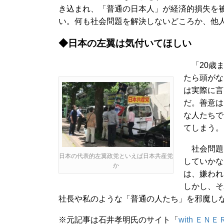
き込まれ、「普通の日本人」が経済的損失を被
い。何も社会問題を解決しないどころか、他
◆日本の左翼は気付いてほしい
「20歳ま
たら頭がな
は実際に言
だ。善意は
な人たちで
てしまう。
社会問題
日本の代表的左翼政党といえば日本共産党
していかな
か
は、嫌われ
しかし、そ
社長や私のような「普通の人たち」を邪魔し
※元記事は石井孝明氏のサイト「
with ＥＮ