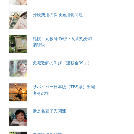
分娩費用の保険適用化問題
札幌・元教師の戦い 免職処分取
消訴訟
免職教師の叫び（連載全39回）
サバイバー日本版（TBS系）出場
者その後
伊是名夏子氏関連