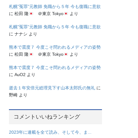
札幌”冤罪”元教師 免職から５年 今も復職に意欲
に
松田 隆
＠東京 Tokyo
より
札幌”冤罪”元教師 免職から５年 今も復職に意欲
に
ナナシ
より
熊本で震度７ 今度こそ問われるメディアの姿勢
に
松田 隆
＠東京 Tokyo
より
熊本で震度７ 今度こそ問われるメディアの姿勢
に
AuO2
より
逝去１年安倍元総理見下す山本太郎氏の無礼
に
野崎
より
コメントいいねランキング
2023年に連載を全て読み、そして今、ま...