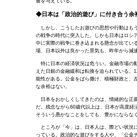
響を与えている。
◆日本は「政治的遊び」に付き合う余
しかし、こうしたお遊びの思想や行動はもう
の戦争の時代に突入した。しかも日本はロシ
中に実際の戦争に巻き込まれる懸念が出ている
場、日本以外は良かった景気も、昨年から減速
特に日本の経済状況は危うい。金融市場の動
えた日銀の金融緩和は転換を迫られている。1
能性がある。公金をばら撒け、積極財政と、
な余裕はない。
日本をおかしくしてきたのは、情緒的な正義
だ。残念ながら60歳代以上は、日本が高度経
そういう愚かなことをしても、豊かにならな
ところが「今」は、日本人は、際どい状況に
っている。政治的な遊びをする人や、「公金