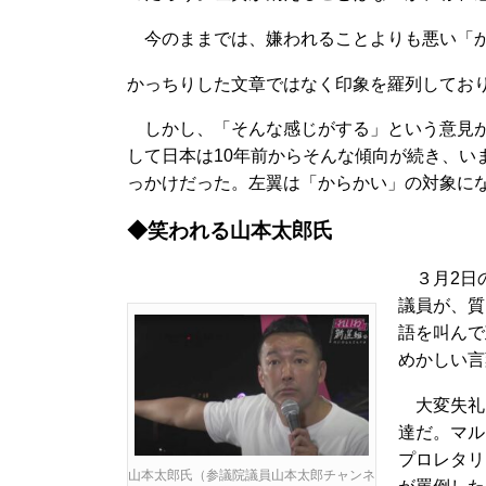
今のままでは、嫌われることよりも悪い「か
かっちりした文章ではなく印象を羅列してお
しかし、「そんな感じがする」という意見が
して日本は10年前からそんな傾向が続き、い
っかけだった。左翼は「からかい」の対象に
◆笑われる山本太郎
氏
３月2日
議員が、質
語を叫んで
めかしい言
大変失礼
達だ。マル
プロレタリ
山本太郎氏（参議院議員山本太郎チャンネ