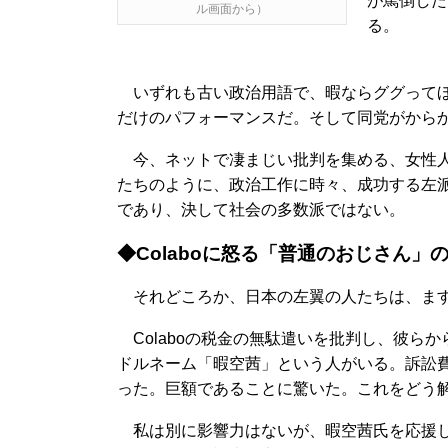
が罵倒した
ル画面から）
る。
いずれも古い政治用語で、暇ならググってほしい
だけのパフォーマンスだ。そして同党がから
今、ネットで凄まじい批判を集める、女性人権
たちのように、政治工作に時々、成功する左
であり、決して社会の多数派ではない。
◆Colaboに怒る「普通のおじさん」
それどころか、日本の左翼の人たちは、ます
Colaboの税金の無駄遣いを批判し、彼ら
ドルネーム「暇空茜」という人がいる。訴訟費
った。巨額であることに驚いた。これをどう
私は別に影響力はないが、暇空茜氏を応援し