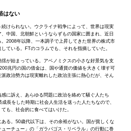
裕はない
続けられない。ウクライナ戦争によって、世界は現実
ア、中国、北朝鮮というならずもの国家に囲まれ、近日
。2008年以降、一本調子で上昇してきた世界の株式市
している。FTのコラムでも、それを指摘していた。
揺が始まっている。アベノミクスの小さな好景気を支
200兆円の国の借金は、国や通貨の価値を大きく壊す可
左派政治勢力は現実離れした政治主張に熱心だが、そん
感に訴え、あらゆる問題に政治を絡めて騒ぐ人たち
済成長をした時期に社会人生活を送った人たちなので、
くても、社会的に食べてはいけた。
ある。50歳代以下は、その余裕がない。国が貧しくな
チューチュー」の「ガラパゴス・リベラル」の行動に巻