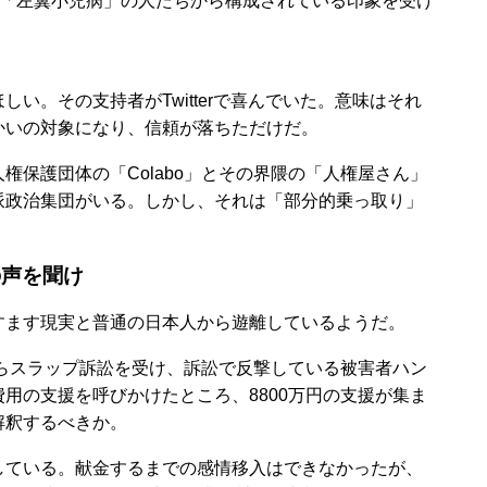
「左翼小児病」の人たちから構成されている印象を受け
。その支持者がTwitterで喜んでいた。意味はそれ
かいの対象になり、信頼が落ちただけだ。
保護団体の「Colabo」とその界隈の「人権屋さん」
派政治集団がいる。しかし、それは「部分的乗っ取り」
の声を聞け
ます現実と普通の日本人から遊離しているようだ。
からスラップ訴訟を受け、訴訟で反撃している被害者ハン
用の支援を呼びかけたところ、8800万円の支援が集ま
解釈するべきか。
ている。献金するまでの感情移入はできなかったが、