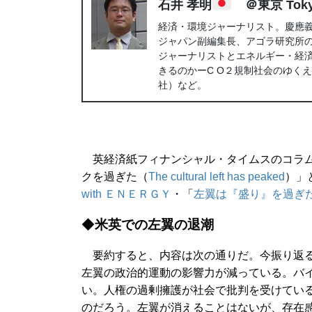
石井 孝明
＠東京 Tok
経済・環境ジャーナリスト。慶應
ジャパン副編集長、アゴラ研究所
ジャーナリストとエネルギー・経
きるのかーC O２規制社会のゆく
社）など。
英経済紙フィナンシャル・タイムスのコラム
クを過ぎた（
The cultural left has peaked
）」
with ＥＮＥＲＧＹ
・「
左翼は『盛り』を過ぎ
◆
米英での左翼の退潮
要約すると、内容は次の通りだ。今振り返ると
左翼の政治的運動の影響力が減っている。バ
い。人権の過剰擁護が社会で批判を受けてい
のだろう。左翼が消えることはないが、存在