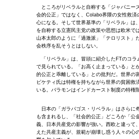
ところがリベラルと自称する「ジャパニーズ
会的公正」ではなく、Colabo界隈の女性
心になる。そして世界基準の「リベラル」は
を自称する立憲民主党の政策や思想は欧米で
山本太郎のように「過激派」「テロリスト」
会秩序を乱そうとはしない。
「リベラル」は、冒頭に紹介したFTのコラ
で見られている。「お高く止まっている」と
的公正と乖離している」との批判だ。世界の
ピケティ氏は特権を持ちながら世界の貧困救
いる。バラモンはインドカースト制度の特権
日本の「ガラパゴス・リベラル」はさらに奇
も含まれるし、「社会的公正」どころか「公
義、日本共産党の影響が強い。西欧と違って、
えた共産主義が、規範が崩壊し惑う人々の心の