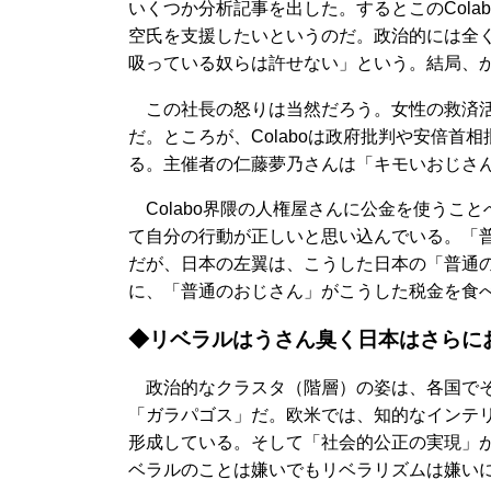
いくつか分析記事を出した。するとこのCol
空氏を支援したいというのだ。政治的には全
吸っている奴らは許せない」という。結局、
この社長の怒りは当然だろう。女性の救済活
だ。ところが、Colaboは政府批判や安倍
る。主催者の仁藤夢乃さんは「キモいおじさ
Colabo界隈の人権屋さんに公金を使うこ
て自分の行動が正しいと思い込んでいる。「
だが、日本の左翼は、こうした日本の「普通
に、「普通のおじさん」がこうした税金を食
◆リベラルはうさん臭く日本はさらに
政治的なクラスタ（階層）の姿は、各国でそ
「ガラパゴス」だ。欧米では、知的なインテ
形成している。そして「社会的公正の実現」
ベラルのことは嫌いでもリベラリズムは嫌い