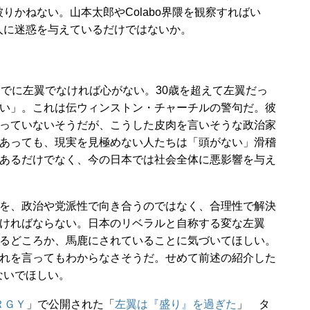
りかねない。山本太郎やColabo界隈を観察すればい
人に迷惑を与えているだけではないか。
でに左翼でなければ心がない。30歳を超えて左翼だっ
い」。これは伝ウィンストン・チャーチルの警句だ。彼
っていないそうだが、こうした皮肉を言いそうな政治家
あっても、現実を見極めない人たちは「頭がない」滑稽
あるだけでなく、今の日本では社会全体に悪影響を与え
を、政治や党派性で向き合うのではなく、合理性で解決
ければならない。日本のリベラルと自称する変な左翼
るどころか、馬鹿にされていることに気づいてほしい。
れを言ってもわからなさそうだ。せめて前述の紹介した
ないでほしい。
ＥＲＧＹ
」で公開された「
左翼は『盛り』を過ぎた
」 タ