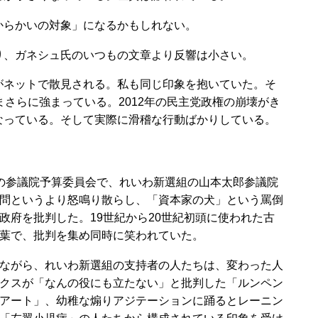
らかいの対象」になるかもしれない。
り、ガネシュ氏のいつもの文章より反響は小さい。
ネットで散見される。私も同じ印象を抱いていた。そ
まさらに強まっている。2012年の民主党政権の崩壊がき
なっている。そして実際に滑稽な行動ばかりしている。
の参議院予算委員会で、れいわ新選組の山本太郎参議院
問というより怒鳴り散らし、「資本家の犬」という罵倒
政府を批判した。19世紀から20世紀初頭に使われた古
葉で、批判を集め同時に笑われていた。
ながら、れいわ新選組の支持者の人たちは、変わった人
クスが「なんの役にも立たない」と批判した「ルンペン
アート」、幼稚な煽りアジテーションに踊るとレーニン