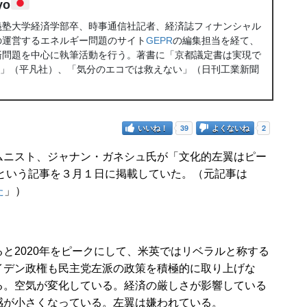
yo
義塾大学経済学部卒、時事通信社記者、経済誌フィナンシャル
の運営するエネルギー問題のサイト
GEPR
の編集担当を経て、
済問題を中心に執筆活動を行う。著書に「京都議定書は実現で
え」（平凡社）、「気分のエコでは救えない」（日刊工業新聞
いいね！
39
よくないね
2
ニスト、ジャナン・ガネシュ氏が「文化的左翼はピー
という記事を３月１日に掲載していた。（元記事は
た
」）
2020年をピークにして、米英ではリベラルと称する
イデン政権も民主党左派の政策を積極的に取り上げな
る。空気が変化している。経済の厳しさが影響している
感が小さくなっている。左翼は嫌われている。