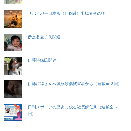
サバイバー日本版（TBS系）出場者その後
伊是名夏子氏関連
伊藤詩織氏関連
伊藤詩織さんへ強姦致傷被害者から（連載全２回）
日刊スポーツの歴史に残る社長解任劇（連載全６
回）