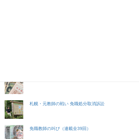
2026年(令和8) 8月7日 (金)
特集記事
生命と法
分娩費用の保険適用化問題
札幌・元教師の戦い 免職処分取消訴訟
免職教師の叫び（連載全39回）