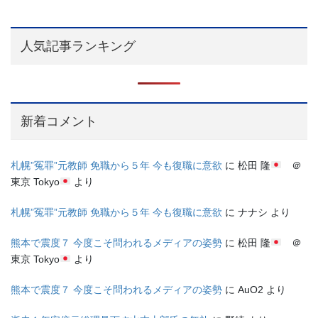
人気記事ランキング
新着コメント
札幌”冤罪”元教師 免職から５年 今も復職に意欲
に
松田 隆
＠
東京 Tokyo
より
札幌”冤罪”元教師 免職から５年 今も復職に意欲
に
ナナシ
より
熊本で震度７ 今度こそ問われるメディアの姿勢
に
松田 隆
＠
東京 Tokyo
より
熊本で震度７ 今度こそ問われるメディアの姿勢
に
AuO2
より