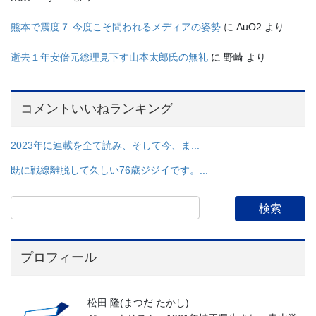
熊本で震度７ 今度こそ問われるメディアの姿勢
に
AuO2
より
逝去１年安倍元総理見下す山本太郎氏の無礼
に
野崎
より
コメントいいねランキング
2023年に連載を全て読み、そして今、ま...
既に戦線離脱して久しい76歳ジジイです。...
プロフィール
松田 隆(まつだ たかし)