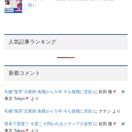
回）
人気記事ランキング
新着コメント
札幌”冤罪”元教師 免職から５年 今も復職に意欲
に
松田 隆
＠
東京 Tokyo
より
札幌”冤罪”元教師 免職から５年 今も復職に意欲
に
ナナシ
より
熊本で震度７ 今度こそ問われるメディアの姿勢
に
松田 隆
＠
東京 Tokyo
より