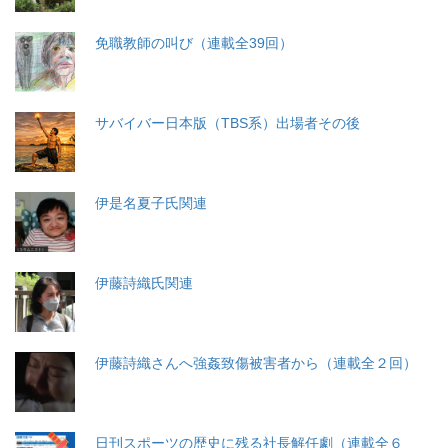
免職教師の叫び（連載全39回）
サバイバー日本版（TBS系）出場者その後
伊是名夏子氏関連
伊藤詩織氏関連
伊藤詩織さんへ強姦致傷被害者から（連載全２回）
日刊スポーツの歴史に残る社長解任劇（連載全６